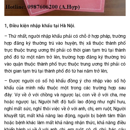
1, Điều kiện nhập khẩu tại Hà Nội.
– Thứ nhất, người nhập khẩu phải có chỗ ở hợp pháp, trường
hợp đăng ký thường trú vào huyện, thị xã thuộc thành phố
trực thuộc trung ương thì phải có thời gian tạm trú tại thành
phố đó từ một năm trở lên, trường hợp đăng ký thường trú
vào quận thuộc thành phố trực thuộc trung ương thì phải có
thời gian tạm trú tại thành phố đó từ hai năm trở lên;
– Được người có sổ hộ khẩu đồng ý cho nhập vào sổ hộ
khẩu của mình nếu thuộc một trong các trường hợp sau
đây:
Vợ về ở với chồng và ngược lại; con về ở với cha, mẹ
hoặc ngược lại;
Người hết độ tuổi lao động như nghỉ hưu,
nghỉ mất sức, nghỉ thôi việc về ở với anh, chị, em ruột;
Người
khuyết tật, mất khả năng lao động, người bị bệnh tâm thần
hoặc bệnh khác làm mất khả năng nhận thức, khả năng điều
khiển hành vi về ở với anh, chị, em ruột, cô, dì, chú, bác, cậu