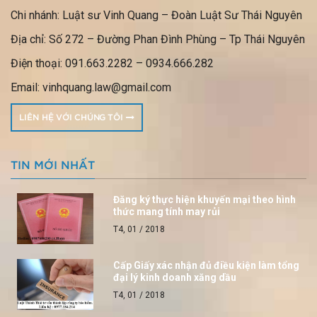
Chi nhánh: Luật sư Vinh Quang – Đoàn Luật Sư Thái Nguyên
Địa chỉ: Số 272 – Đường Phan Đình Phùng – Tp Thái Nguyên
Điện thoại: 091.663.2282 – 0934.666.282
Email: vinhquang.law@gmail.com
LIÊN HỆ VỚI CHÚNG TÔI
TIN MỚI NHẤT
Đăng ký thực hiện khuyến mại theo hình
thức mang tính may rủi
T4, 01 / 2018
Cấp Giấy xác nhận đủ điều kiện làm tổng
đại lý kinh doanh xăng dầu
T4, 01 / 2018